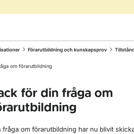
isationer
Förarutbildning och kunskapsprov
Tillstån
råga om förarutbildning
ack för din fråga om
örarutbildning
ör Ta körkort
ör Har körkort
 fråga om förarutbildning har nu blivit skickad