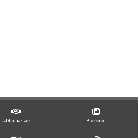
ör Förordnande att förrätta förarprov
ör Regler som styr
ör Förarbevis
Jobba hos oss
Pressrum