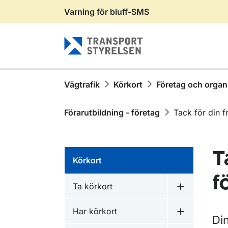
Varning för bluff-SMS
Gå till sidans innehåll
Vägtrafik
Körkort
Företag och organ
Förarutbildning - företag
Tack för din f
T
Körkort
f
Ta körkort
Undermeny f
Har körkort
Undermeny f
Din