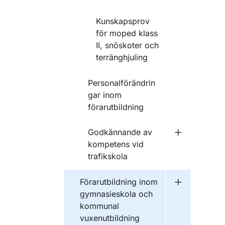
Kunskapsprov
för moped klass
II, snöskoter och
terränghjuling
Personalförändrin
gar inom
förarutbildning
Godkännande av
Undermeny f
kompetens vid
trafikskola
Förarutbildning inom
Undermeny f
gymnasieskola och
kommunal
vuxenutbildning