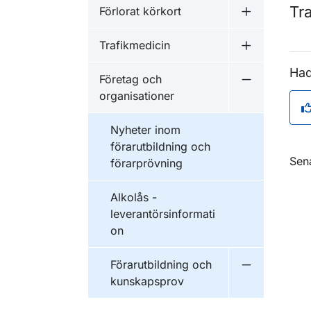
Tr
Förlorat körkort
Undermeny f
Trafikmedicin
Undermeny f
Had
Företag och
Undermeny f
organisationer
Nyheter inom
förarutbildning och
O
Sen
förarprövning
Alkolås -
leverantörsinformati
on
Förarutbildning och
Undermeny f
kunskapsprov