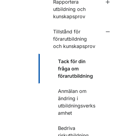
Rapportera
Undermeny f
utbildning och
kunskapsprov
Tillstånd för
Undermeny fö
förarutbildning
och kunskapsprov
Tack för din
fråga om
förarutbildning
Anmälan om
ändring i
utbildningsverks
amhet
Bedriva
riskutbildning