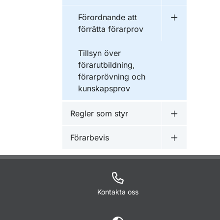
Förordnande att
Undermeny f
förrätta förarprov
Tillsyn över
förarutbildning,
förarprövning och
kunskapsprov
Regler som styr
Undermeny f
Förarbevis
Undermeny f
Kontakta oss