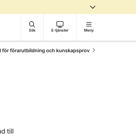
Sök
E-tjänster
Meny
d för förarutbildning och kunskapsprov
 till