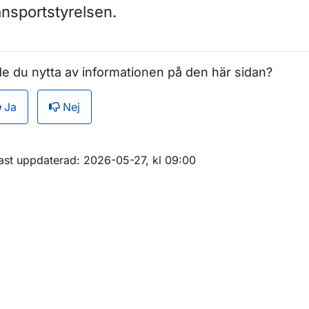
ansportstyrelsen.
ör Förlorat körkort
ör Trafikmedicin
e du nytta av informationen på den här sidan?
ör Företag och organisationer
Ja
Nej
m sidan
ast uppdaterad: 2026-05-27, kl 09:00
ör Förarutbildning och kunskapsprov