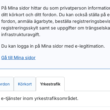
På Mina sidor hittar du som privatperson information 
ditt körkort och ditt fordon. Du kan också ställa på el
fordon, anmäla ägarbyte, beställa registreringsbevi
registreringsskylt samt se uppgifter om trängselska
infrastrukturavgift.
Du kan logga in på Mina sidor med e-legitimation.
Gå till Mina sidor
-tjänster inom
E-tjänster inom
E-tjänster inom
ordon
Körkort
Yrkestrafik
a e-tjänster inom yrkestrafiksområdet.