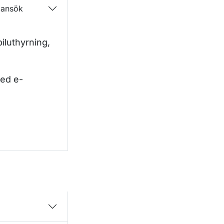
– ansök
iluthyrning,
med e-
hyrningstillstånd – ansök. Öppnas i nytt fönster.