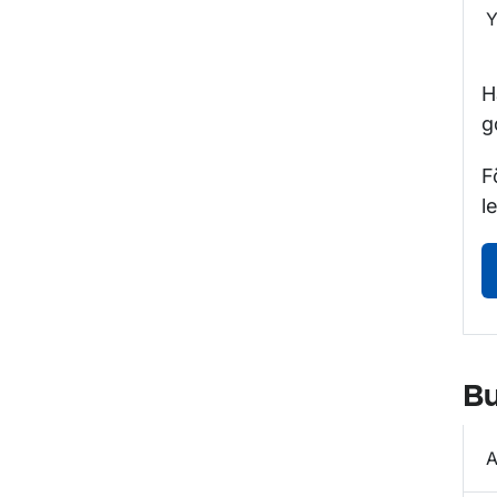
Y
H
g
F
l
Bu
A