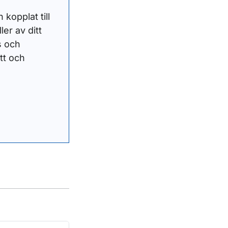
kopplat till
ler av ditt
s och
tt och