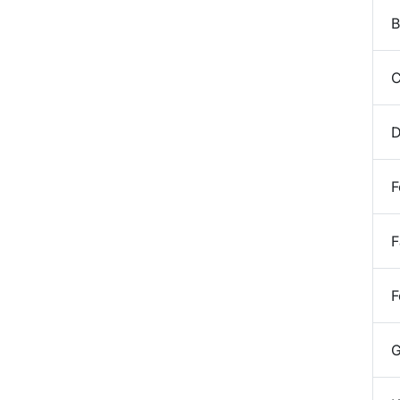
B
C
D
F
F
F
G