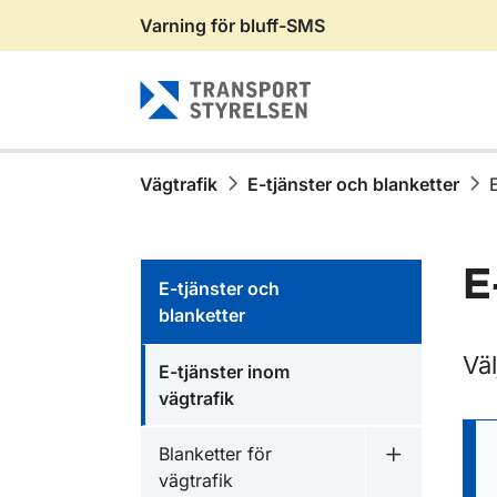
Varning för bluff-SMS
Gå till sidans innehåll
Vägtrafik
E-tjänster och blanketter
E
E-tjänster och
blanketter
Väl
E-tjänster inom
vägtrafik
Blanketter för
Undermeny fö
vägtrafik