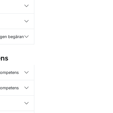
å egen begäran
ens
rkompetens
rkompetens