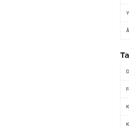
Y
Å
Ta
D
F
K
K