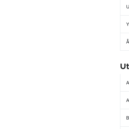
U
Y
Å
Ut
A
A
B