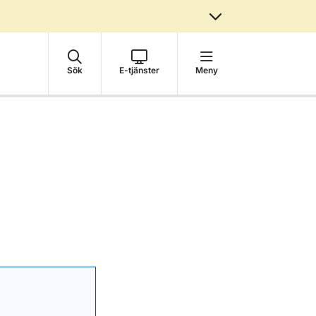
Sök
E-tjänster
Meny