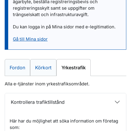
ägarbyte, beställa registreringsbevis och
registreringsskylt samt se uppgifter om
trängselskatt och infrastrukturavgift.
Du kan logga in på Mina sidor med e-legitimation.
Gå till Mina sidor
E-tjänster inom
E-tjänster inom
E-tjänster inom
Fordon
Körkort
Yrkestrafik
Alla e-tjänster inom yrkestrafiksområdet.
Kontrollera trafiktillstånd
Här har du möjlighet att söka information om företag
som: