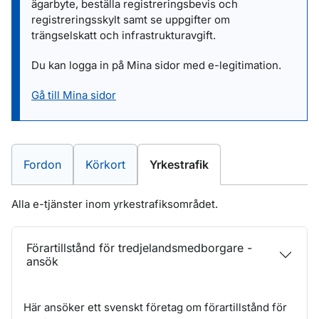
ägarbyte, beställa registreringsbevis och
registreringsskylt samt se uppgifter om
trängselskatt och infrastrukturavgift.
Du kan logga in på Mina sidor med e-legitimation.
Gå till Mina sidor
E-tjänster inom
E-tjänster inom
E-tjänster inom
Fordon
Körkort
Yrkestrafik
Alla e-tjänster inom yrkestrafiksområdet.
Förartillstånd för tredjelandsmedborgare -
ansök
Här ansöker ett svenskt företag om förartillstånd för