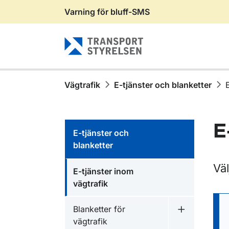
Varning för bluff-SMS
Gå till sidans innehåll
Vägtrafik
E-tjänster och blanketter
E
E-tjänster och
blanketter
Väl
E-tjänster inom
vägtrafik
Blanketter för
Undermeny fö
vägtrafik