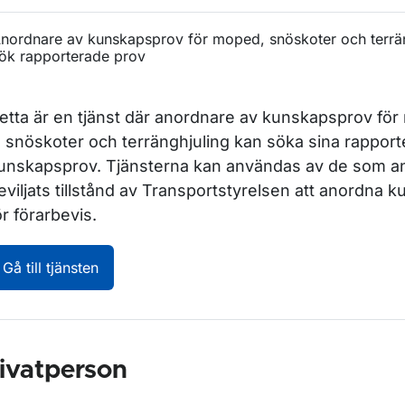
nordnare av kunskapsprov för moped, snöskoter och terrän
ök rapporterade prov
etta är en tjänst där anordnare av kunskapsprov fö
I, snöskoter och terränghjuling kan söka sina rappor
unskapsprov. Tjänsterna kan användas av de som a
eviljats tillstånd av Transportstyrelsen att anordna
ör förarbevis.
Anordnare av kunskapsprov för moped, snösko
Gå till tjänsten
ivatperson