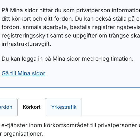
På Mina sidor hittar du som privatperson information 
ditt körkort och ditt fordon. Du kan också ställa på el
fordon, anmäla ägarbyte, beställa registreringsbevi
registreringsskylt samt se uppgifter om trängselska
infrastrukturavgift.
Du kan logga in på Mina sidor med e-legitimation.
Gå till Mina sidor
-tjänster inom
E-tjänster inom
E-tjänster inom
ordon
Körkort
Yrkestrafik
a e-tjänster inom körkortsområdet till privatpersoner
er organisationer.