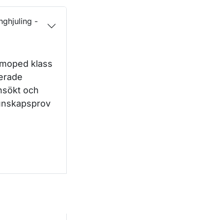
ghjuling -
r moped klass
terade
nsökt och
 kunskapsprov
ter och terränghjuling - sök rapporterade prov. Öppnas i 