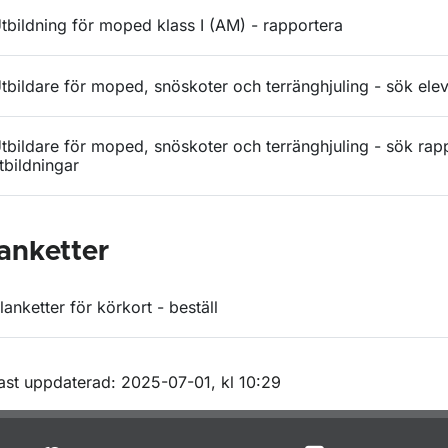
tbildning för moped klass I (AM) - rapportera
tbildare för moped, snöskoter och terränghjuling - sök ele
tbildare för moped, snöskoter och terränghjuling - sök rap
tbildningar
anketter
lanketter för körkort - beställ
m sidan
ast uppdaterad: 2025-07-01, kl 10:29