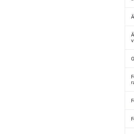
Ä
Ä
v
G
F
r
F
F