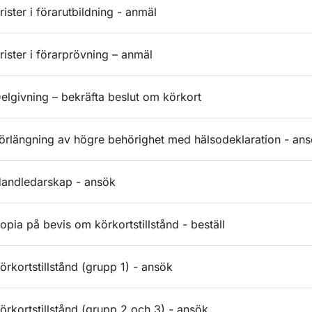
rister i förarutbildning - anmäl
rister i förarprövning – anmäl
elgivning – bekräfta beslut om körkort
örlängning av högre behörighet med hälsodeklaration - an
andledarskap - ansök
opia på bevis om körkortstillstånd - beställ
örkortstillstånd (grupp 1) - ansök
örkortstillstånd (grupp 2 och 3) - ansök