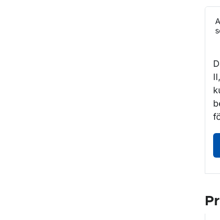
A
s
D
I
k
b
f
Pr