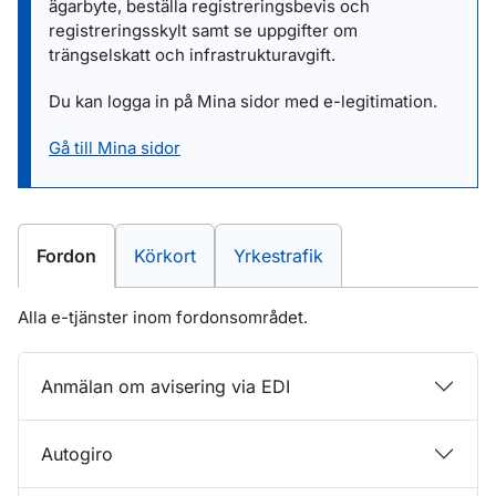
ägarbyte, beställa registreringsbevis och
registreringsskylt samt se uppgifter om
trängselskatt och infrastrukturavgift.
Du kan logga in på Mina sidor med e-legitimation.
Gå till Mina sidor
E-tjänster inom
E-tjänster inom
E-tjänster inom
Fordon
Körkort
Yrkestrafik
Alla e-tjänster inom fordonsområdet.
Anmälan om avisering via EDI
Autogiro