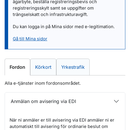
ägarbyte, beställa registreringsbevis och
registreringsskylt samt se uppgifter om
trängselskatt och infrastrukturavgift.
Du kan logga in på Mina sidor med e-legitimation.
Gå till Mina sidor
E-tjänster inom
E-tjänster inom
E-tjänster inom
Fordon
Körkort
Yrkestrafik
Alla e-tjänster inom fordonsområdet.
Anmälan om avisering via EDI
När ni anmäler er till avisering via EDI anmäler ni er
automatiskt till avisering för ordinarie beslut om