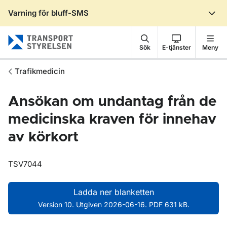
Varning för bluff-SMS
Gå till sidans innehåll
Sök
E-tjänster
Meny
Trafikmedicin
Ansökan om undantag från de
medicinska kraven för innehav
av körkort
TSV7044
Ladda ner blanketten
Version 10. Utgiven 2026-06-16. PDF 631 kB.