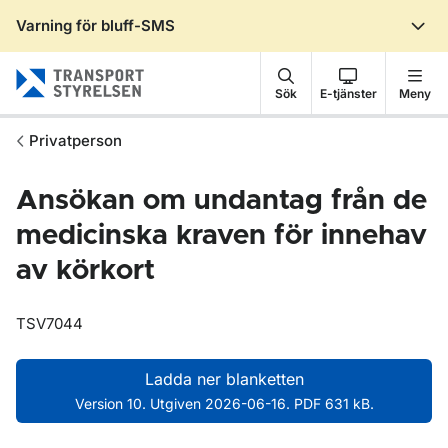
Varning för bluff-SMS
Gå till sidans innehåll
Sök
E-tjänster
Meny
Privatperson
Ansökan om undantag från de
medicinska kraven för innehav
av körkort
TSV7044
Ladda ner blanketten
Version 10. Utgiven 2026-06-16. PDF 631 kB.