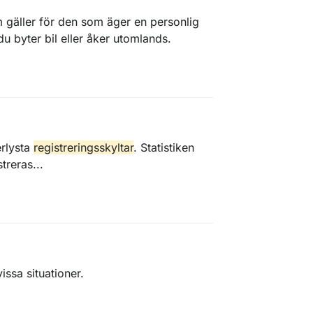
m gäller för den som äger en personlig
u byter bil eller åker utomlands.
erlysta
registreringsskyltar
. Statistiken
treras...
vissa situationer.