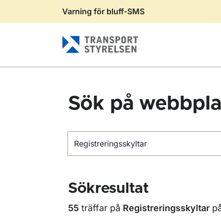
Varning för bluff-SMS
Gå till sidans innehåll
Sök på webbpla
Sök
Sökresultat
55
träffar på
Registreringsskyltar
p