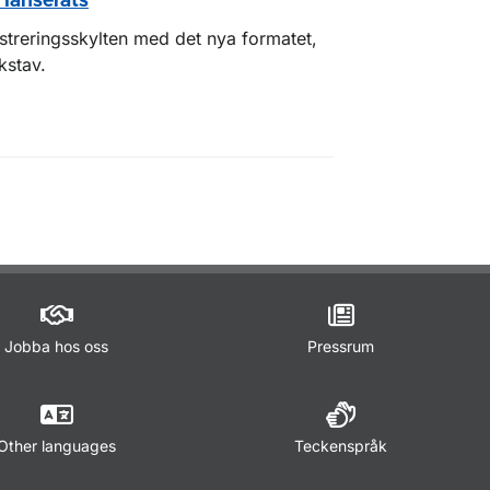
 lanserats
istreringsskylten med det nya formatet,
kstav.
Jobba hos oss
Pressrum
Other languages
Teckenspråk