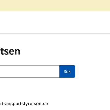
tsen
Sök
å
transportstyrelsen.se