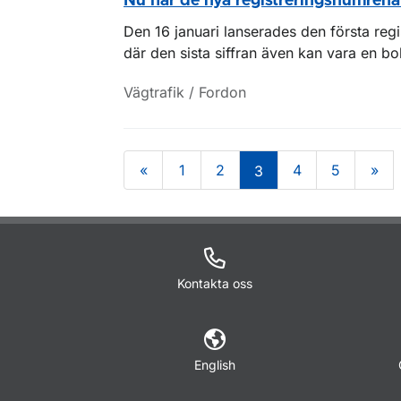
Nu har de nya registreringsnumrena
Den 16 januari lanserades den första reg
där den sista siffran även kan vara en bo
Vägtrafik / Fordon
«
1
2
4
5
»
3
Om sidan
Kontakta oss
English