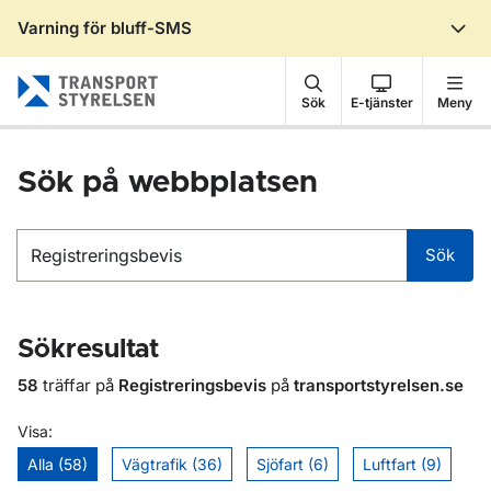
Varning för bluff-SMS
Gå till sidans innehåll
Sök
E-tjänster
Meny
Sök på webbplatsen
Sök
Sök
Sökresultat
58
träffar på
Registreringsbevis
på
transportstyrelsen.se
Visa:
Alla (58)
Vägtrafik (36)
Sjöfart (6)
Luftfart (9)