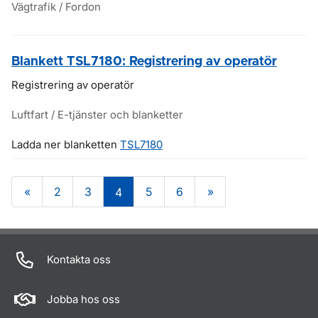
Vägtrafik / Fordon
Blankett TSL7180: Registrering av operatör
Registrering av operatör
Luftfart / E-tjänster och blanketter
Ladda ner blanketten
TSL7180
«
2
3
5
6
»
4
Om sidan
Kontakta oss
Jobba hos oss