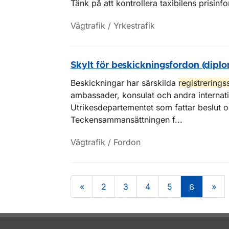
Tänk på att kontrollera taxibilens prisinfo
Vägtrafik / Yrkestrafik
Skylt för beskickningsfordon (dipl
Beskickningar har särskilda
registrerings
ambassader, konsulat och andra internati
Utrikesdepartementet som fattar beslut 
Teckensammansättningen f...
Vägtrafik / Fordon
«
2
3
4
5
»
6
Om sidan