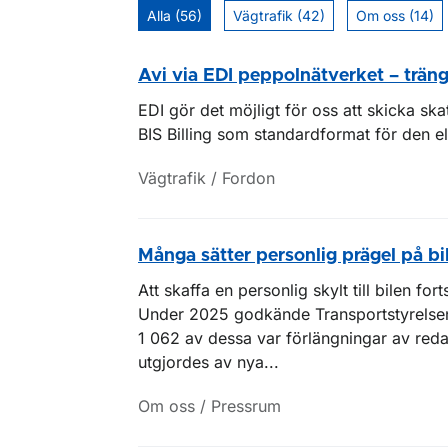
Alla (56)
Vägtrafik (42)
Om oss (14)
Avi via EDI peppolnätverket – träng
EDI gör det möjligt för oss att skicka sk
BIS Billing som standardformat för den el
Vägtrafik / Fordon
Många sätter personlig prägel på bi
Att skaffa en personlig skylt till bilen fo
Under 2025 godkände Transportstyrelsen
1 062 av dessa var förlängningar av reda
utgjordes av nya...
Om oss / Pressrum