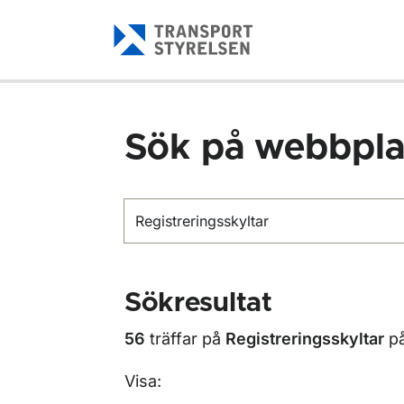
Gå till sidans innehåll
Sök på webbpla
Sök
Sökresultat
56
träffar på
Registreringsskyltar
p
Visa: