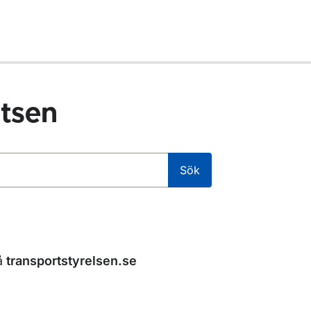
tsen
Sök
å
transportstyrelsen.se