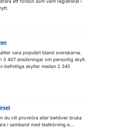
strera ett fordon som varit registrerat i
ytt.
len
rtsätter vara populärt bland svenskarna.
 3 407 ansökningar om personlig skylt.
n befintliga skyltar medan 2 345
örsel
om du vill provköra eller behöver bruka
 vara i samband med testkörning e...