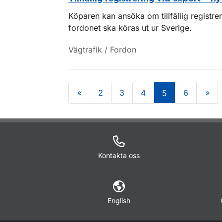
Köparen kan ansöka om tillfällig registre
fordonet ska köras ut ur Sverige.
Vägtrafik / Fordon
«
2
3
4
6
»
5
Om sidan
Kontakta oss
English