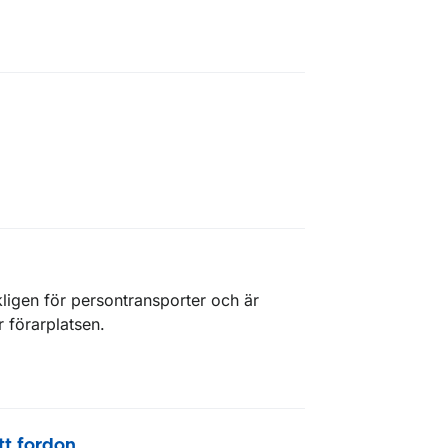
ligen för persontransporter och är
r förarplatsen.
ytt fordon