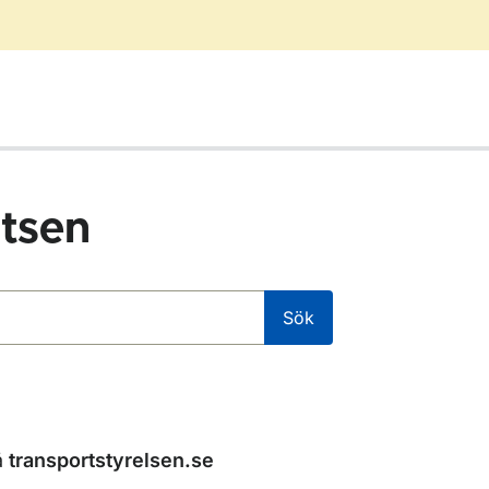
tsen
Sök
å
transportstyrelsen.se