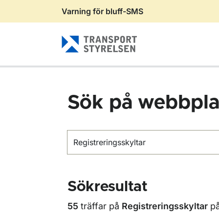
Varning för bluff-SMS
Gå till sidans innehåll
Sök på webbpla
Sök
Sökresultat
55
träffar på
Registreringsskyltar
p