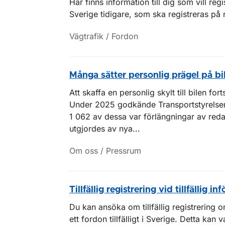
Här finns information till dig som vill regi
Sverige tidigare, som ska registreras på n
Vägtrafik / Fordon
Många sätter personlig prägel på bi
Att skaffa en personlig skylt till bilen fo
Under 2025 godkände Transportstyrelsen
1 062 av dessa var förlängningar av reda
utgjordes av nya...
Om oss / Pressrum
Tillfällig registrering vid tillfällig inf
Du kan ansöka om tillfällig registrering 
ett fordon tillfälligt i Sverige. Detta kan