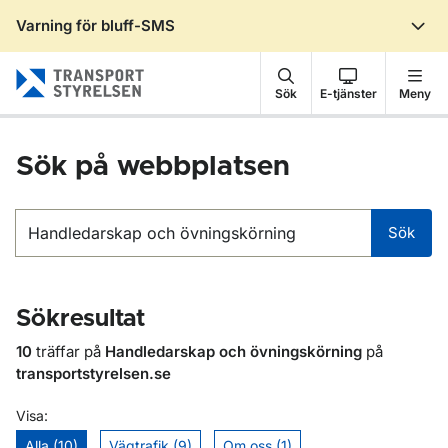
Varning för bluff-SMS
Gå till sidans innehåll
Sök
E-tjänster
Meny
Sök på webbplatsen
Sök
Sök
Sökresultat
10
träffar på
Handledarskap och övningskörning
på
transportstyrelsen.se
Visa:
Alla (10)
Vägtrafik (9)
Om oss (1)