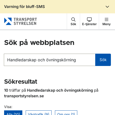
Varning för bluff-SMS
Gå till sidans innehåll
Sök
E-tjänster
Meny
Sök på webbplatsen
Sök
Sök
Sökresultat
10
träffar på
Handledarskap och övningskörning
på
transportstyrelsen.se
Visa:
Alla (10)
Vägtrafik (9)
Om oss (1)