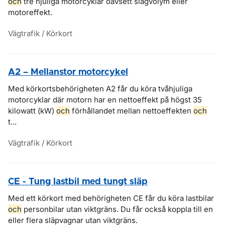
och
tre hjuliga motorcyklar oavsett slagvolym eller
motoreffekt.
Vägtrafik / Körkort
A2 – Mellanstor motorcykel
Med körkortsbehörigheten A2 får du köra tvåhjuliga
motorcyklar där motorn har en nettoeffekt på högst 35
kilowatt (kW)
och
förhållandet mellan nettoeffekten
och
t...
Vägtrafik / Körkort
CE - Tung lastbil med tungt släp
Med ett körkort med behörigheten CE får du köra lastbilar
och
personbilar utan viktgräns. Du får också koppla till en
eller flera släpvagnar utan viktgräns.