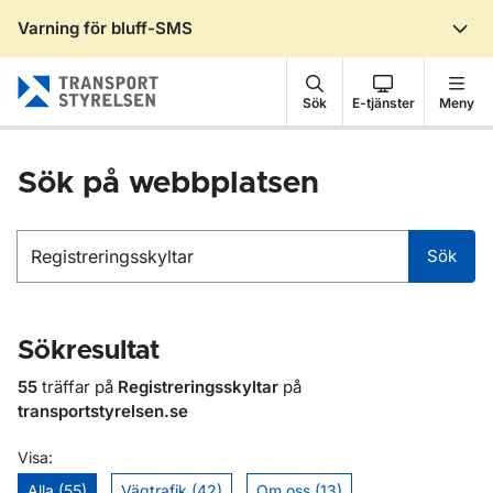
Varning för bluff-SMS
Gå till sidans innehåll
Sök
E-tjänster
Meny
Sök på webbplatsen
Sök
Sök
Sökresultat
55
träffar på
Registreringsskyltar
på
transportstyrelsen.se
Visa:
Alla (55)
Vägtrafik (42)
Om oss (13)