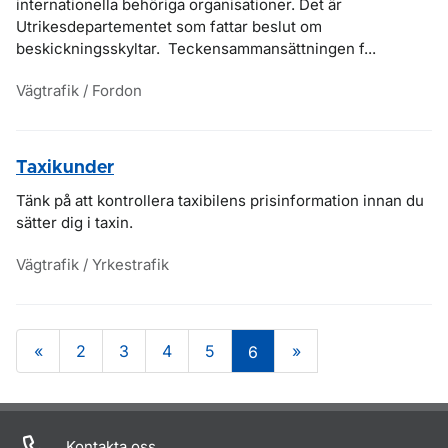
internationella behöriga organisationer. Det är
Utrikesdepartementet som fattar beslut om
beskickningsskyltar. Teckensammansättningen f...
Vägtrafik / Fordon
Taxikunder
Tänk på att kontrollera taxibilens prisinformation innan du
sätter dig i taxin.
Vägtrafik / Yrkestrafik
«
2
3
4
5
»
6
Om sidan
Kontakta oss