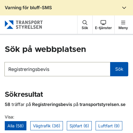
Varning för bluff-SMS
Gå till sidans innehåll
Sök
E-tjänster
Meny
Sök på webbplatsen
Sök
Sök
Sökresultat
58
träffar på
Registreringsbevis
på
transportstyrelsen.se
Visa:
Alla (58)
Vägtrafik (36)
Sjöfart (6)
Luftfart (9)