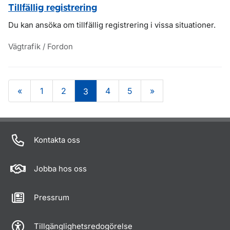
Tillfällig registrering
Du kan ansöka om tillfällig registrering i vissa situationer.
Vägtrafik / Fordon
«
1
2
4
5
»
3
Om sidan
Kontakta oss
Jobba hos oss
Pressrum
Tillgänglighetsredogörelse