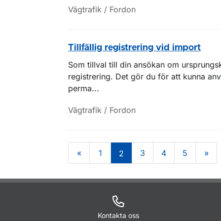
Vägtrafik / Fordon
Tillfällig registrering vid import
Som tillval till din ansökan om ursprungsk
registrering. Det gör du för att kunna an
perma...
Vägtrafik / Fordon
«
1
3
4
5
»
2
Om sidan
Kontakta oss