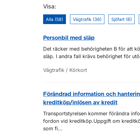
Visa:
Alla (58)
Vägtrafik (36)
Sjöfart (6)
Personbil med släp
Det räcker med behörigheten B för att köra 
släp. I andra fall krävs behörighet för ut
Vägtrafik / Körkort
Förändrad information och hanteri
kreditköp/inlösen av kredit
Transportstyrelsen kommer förändra inf
fordon vid kreditköp.Uppgift om kreditk
som fi...