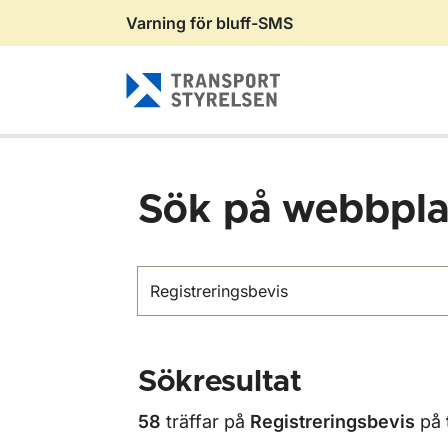
Varning för bluff-SMS
Gå till sidans innehåll
Sök på webbpla
Sök
Sökresultat
58
träffar på
Registreringsbevis
på