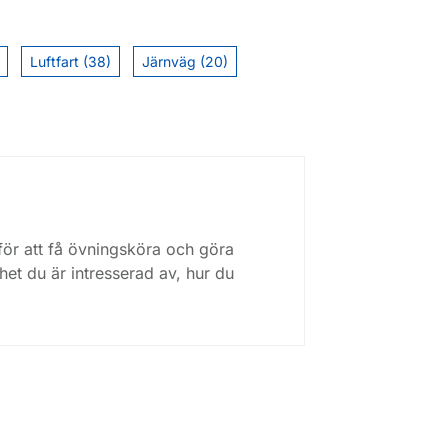
Luftfart (38)
Järnväg (20)
 för att få övningsköra och göra
et du är intresserad av, hur du