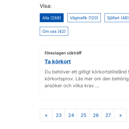
Visa:
Alla (268)
Vägtrafik (120)
Sjöfart (48)
Om oss (42)
Föreslagen sökträff
Ta körkort
Du behöver ett giltigt körkortstillstånd
körkortsprov. Läs mer om den behörigh
ansöker och vilka krav ...
«
23
24
25
26
27
»