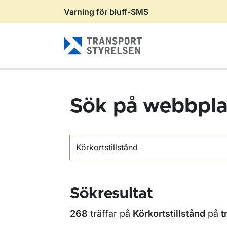
Varning för bluff-SMS
Gå till sidans innehåll
Sök på webbpla
Sök
Sökresultat
268
träffar på
Körkortstillstånd
på
t