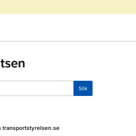
tsen
Sök
å
transportstyrelsen.se