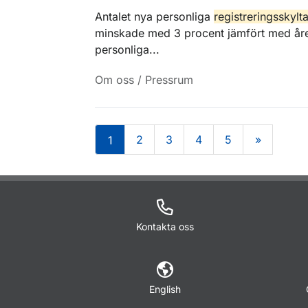
Antalet nya personliga
registreringsskylta
minskade med 3 procent jämfört med året
personliga...
Om oss / Pressrum
2
3
4
5
»
1
Om sidan
Kontakta oss
English