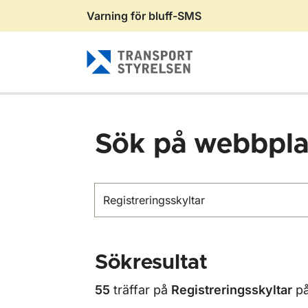
Varning för bluff-SMS
Gå till sidans innehåll
Sök på webbpla
Sök
Sökresultat
55
träffar på
Registreringsskyltar
p