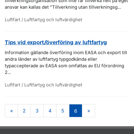
tillverkningsorganisation som inte får tillverka helt på eget
ansvar kan kallas det "Tillverkning utan tillverkningsg...
Luftfart / Luftfartyg och luftvärdighet
Tips vid export/överföring av luftfartyg
Information gällande överföring inom EASA och export till
andra länder av luftfartyg typgodkända eller
typaccepterade av EASA som omfattas av EU förordning
2...
Luftfart / Luftfartyg och luftvärdighet
«
2
3
4
5
»
6
Om sidan