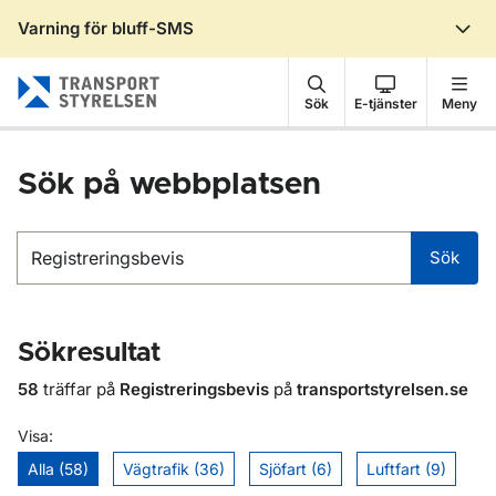
Varning för bluff-SMS
Gå till sidans innehåll
Sök
E-tjänster
Meny
Sök på webbplatsen
Sök
Sök
Sökresultat
58
träffar på
Registreringsbevis
på
transportstyrelsen.se
Visa:
Alla (58)
Vägtrafik (36)
Sjöfart (6)
Luftfart (9)