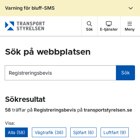
Varning för bluff-SMS
Gå till sidans innehåll
Sök
E-tjänster
Meny
Sök på webbplatsen
Sök
Sök
Sökresultat
58
träffar på
Registreringsbevis
på
transportstyrelsen.se
Visa:
Alla (58)
Vägtrafik (36)
Sjöfart (6)
Luftfart (9)