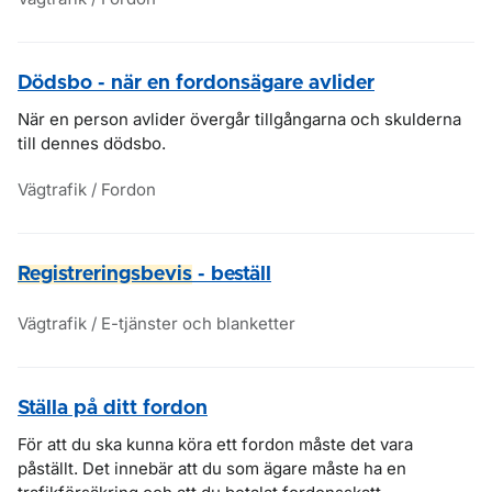
Dödsbo - när en fordonsägare avlider
När en person avlider övergår tillgångarna och skulderna
till dennes dödsbo.
Vägtrafik / Fordon
Registreringsbevis
- beställ
Vägtrafik / E-tjänster och blanketter
Ställa på ditt fordon
För att du ska kunna köra ett fordon måste det vara
påställt. Det innebär att du som ägare måste ha en