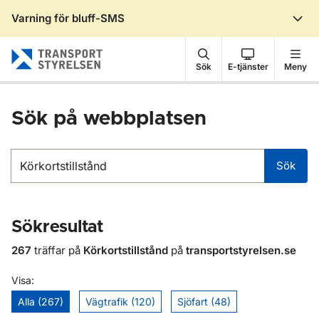
Varning för bluff-SMS
Gå till sidans innehåll
Sök
E-tjänster
Meny
Sök på webbplatsen
Sök
Sök
Sökresultat
267
träffar på
Körkortstillstånd
på
transportstyrelsen.se
Visa:
Alla (267)
Vägtrafik (120)
Sjöfart (48)