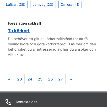
Luftfart (38)
Järnväg (20)
Om oss (41)
Föreslagen sökträff
Ta körkort
Du behöver ett giltigt körkortstillstånd för att få
övningsköra och göra körkortsprov. Läs mer om den
behörighet du är intresserad av, hur du ansöker och
vilka krav ...
«
23
24
25
26
27
»
Om sidan
Kontakta oss