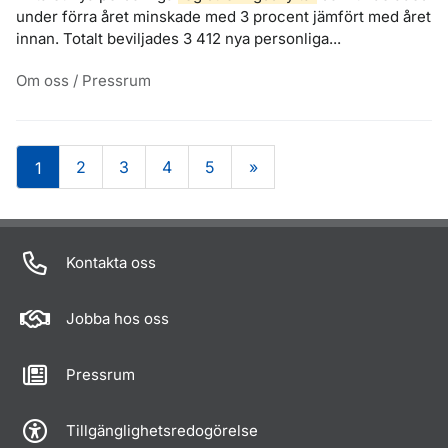
under förra året minskade med 3 procent jämfört med året
innan. Totalt beviljades 3 412 nya personliga...
Om oss / Pressrum
2
3
4
5
»
1
Om sidan
Kontakta oss
Jobba hos oss
Pressrum
Tillgänglighetsredogörelse