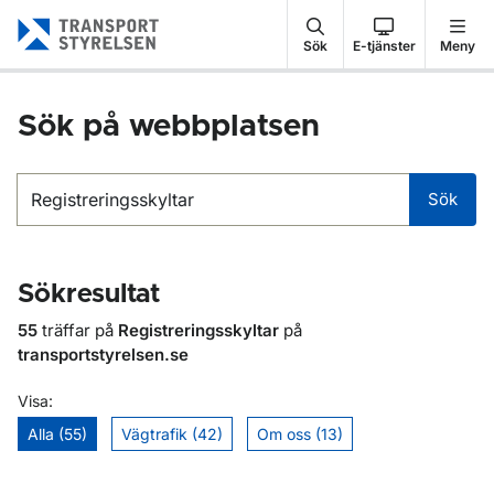
Gå till sidans innehåll
Sök
E-tjänster
Meny
Sök på webbplatsen
Sök
Sök
Sökresultat
55
träffar på
Registreringsskyltar
på
transportstyrelsen.se
Visa:
Alla (55)
Vägtrafik (42)
Om oss (13)