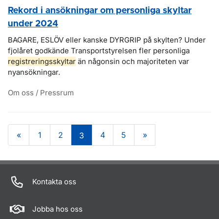
Rekord i ansökningar om personliga skyltar
under 2024
BAGARE, ESLÖV eller kanske DYRGRIP på skylten? Under
fjolåret godkände Transportstyrelsen fler personliga
registreringsskyltar
än någonsin och majoriteten var
nyansökningar.
Om oss / Pressrum
«
1
2
4
5
»
3
Om sidan
Kontakta oss
Jobba hos oss