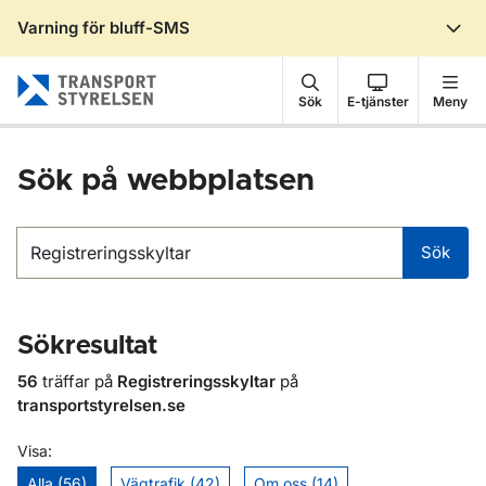
Varning för bluff-SMS
Gå till sidans innehåll
Sök
E-tjänster
Meny
Sök på webbplatsen
Sök
Sök
Sökresultat
56
träffar på
Registreringsskyltar
på
transportstyrelsen.se
Visa:
Alla (56)
Vägtrafik (42)
Om oss (14)