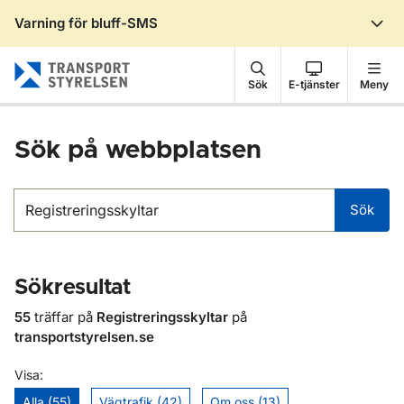
Varning för bluff-SMS
Gå till sidans innehåll
Sök
E-tjänster
Meny
Sök på webbplatsen
Sök
Sök
Sökresultat
55
träffar på
Registreringsskyltar
på
transportstyrelsen.se
Visa:
Alla (55)
Vägtrafik (42)
Om oss (13)