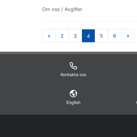
Om oss / Avgifter
«
2
3
5
6
»
4
Om sidan
Kontakta oss
English