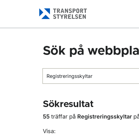
Gå till sidans innehåll
Sök på webbpla
Sök
Sökresultat
55
träffar på
Registreringsskyltar
p
Visa: