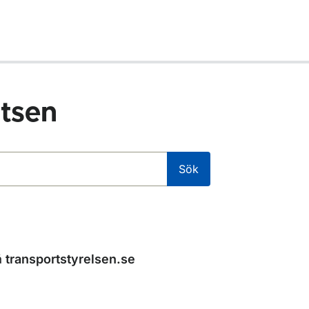
tsen
Sök
å
transportstyrelsen.se