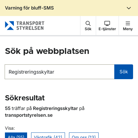
Varning för bluff-SMS
Gå till sidans innehåll
Sök
E-tjänster
Meny
Sök på webbplatsen
Sök
Sök
Sökresultat
55
träffar på
Registreringsskyltar
på
transportstyrelsen.se
Visa:
Alla (55)
Vägtrafik (42)
Om oss (13)