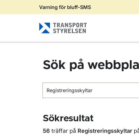
Varning för bluff-SMS
Gå till sidans innehåll
Sök på webbpla
Sök
Sökresultat
56
träffar på
Registreringsskyltar
p