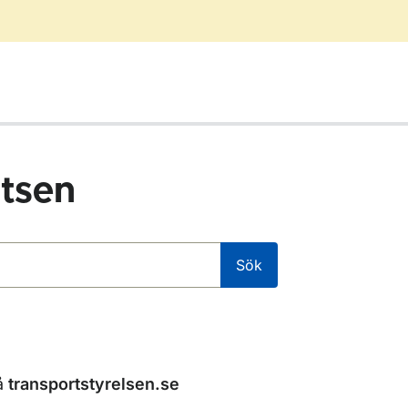
tsen
Sök
å
transportstyrelsen.se