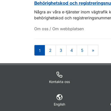
Behörighetskod och registrerings
Några av våra e-tjänster inom vägtrafik k
behörighetskod och registreringsnummer
Om oss / Om webbplatsen
2
3
4
5
»
1
Om sidan
Kontakta oss
English