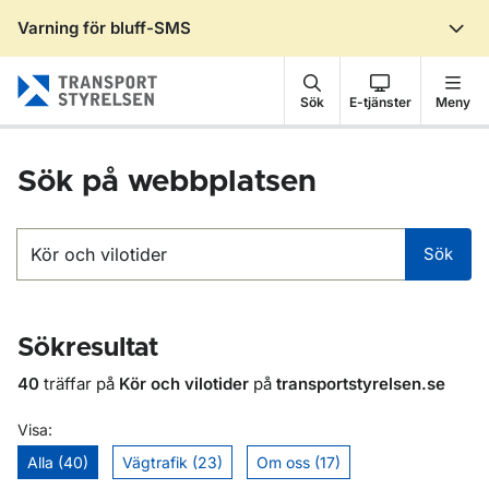
Varning för bluff-SMS
Gå till sidans innehåll
Sök
E-tjänster
Meny
Sök på webbplatsen
Sök
Sök
Sökresultat
40
träffar på
Kör och vilotider
på
transportstyrelsen.se
Visa:
Alla (40)
Vägtrafik (23)
Om oss (17)