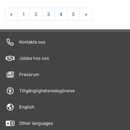
«
1
2
3
4
5
»
Om sidan
Kontakta oss
Jobba hos oss
Pressrum
Tillgänglighetsredogörelse
English
Other languages