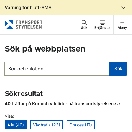
Varning för bluff-SMS
Gå till sidans innehåll
Sök
E-tjänster
Meny
Sök på webbplatsen
Sök
Sök
Sökresultat
40
träffar på
Kör och vilotider
på
transportstyrelsen.se
Visa:
Alla (40)
Vägtrafik (23)
Om oss (17)