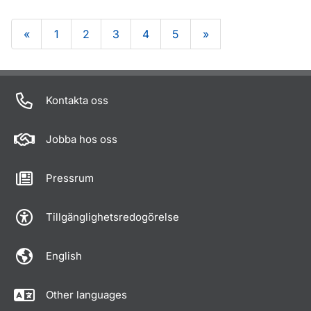
«
1
2
3
4
5
»
Om sidan
Kontakta oss
Jobba hos oss
Pressrum
Tillgänglighetsredogörelse
English
Other languages