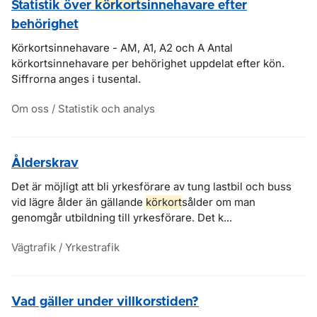
Statistik över
körkort
sinnehavare efter
behörighet
Körkortsinnehavare - AM, A1, A2 och A Antal
körkortsinnehavare per behörighet uppdelat efter kön.
Siffrorna anges i tusental.
Om oss / Statistik och analys
Ålderskrav
Det är möjligt att bli yrkesförare av tung lastbil och buss
vid lägre ålder än gällande
körkort
sålder om man
genomgår utbildning till yrkesförare. Det k...
Vägtrafik / Yrkestrafik
Vad gäller under villkorstiden?