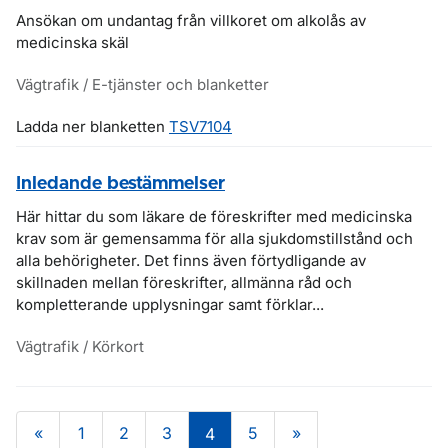
Ansökan om undantag från villkoret om alkolås av
medicinska skäl
Vägtrafik / E-tjänster och blanketter
Ladda ner blanketten
TSV7104
Inledande bestämmelser
Här hittar du som läkare de föreskrifter med medicinska
krav som är gemensamma för alla sjukdomstillstånd och
alla behörigheter. Det finns även förtydligande av
skillnaden mellan föreskrifter, allmänna råd och
kompletterande upplysningar samt förklar...
Vägtrafik / Körkort
«
1
2
3
5
»
4