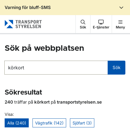
Varning för bluff-SMS
Gå till sidans innehåll
Sök
E-tjänster
Meny
Sök på webbplatsen
Sök
Sök
Sökresultat
240
träffar på
körkort
på
transportstyrelsen.se
Visa:
Alla (240)
Vägtrafik (142)
Sjöfart (3)