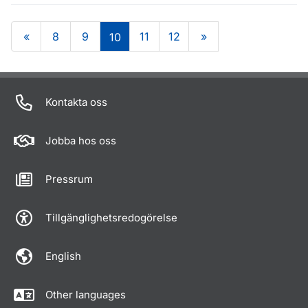
«
8
9
11
12
»
10
Om sidan
Kontakta oss
Jobba hos oss
Pressrum
Tillgänglighetsredogörelse
English
Other languages