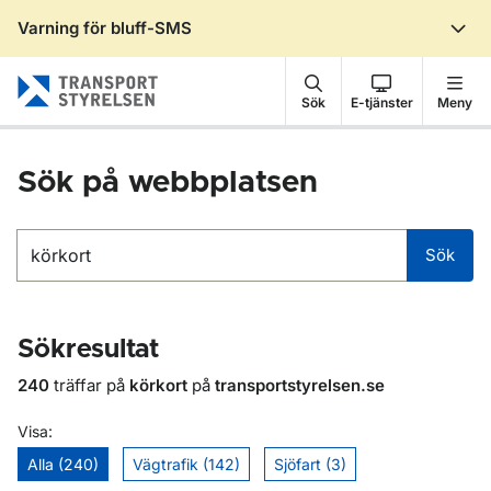
Varning för bluff-SMS
Gå till sidans innehåll
Sök
E-tjänster
Meny
Sök på webbplatsen
Sök
Sök
Sökresultat
240
träffar på
körkort
på
transportstyrelsen.se
Visa:
Alla (240)
Vägtrafik (142)
Sjöfart (3)