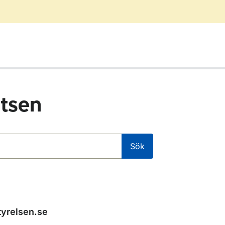
tsen
Sök
tyrelsen.se