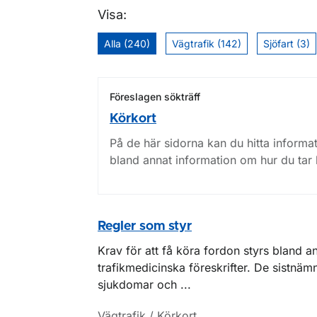
Visa:
Alla (240)
Vägtrafik (142)
Sjöfart (3)
Föreslagen sökträff
Körkort
På de här sidorna kan du hitta informa
bland annat information om hur du tar 
Regler som styr
Krav för att få köra fordon styrs bland a
trafikmedicinska föreskrifter. De sistnä
sjukdomar och ...
Vägtrafik / Körkort