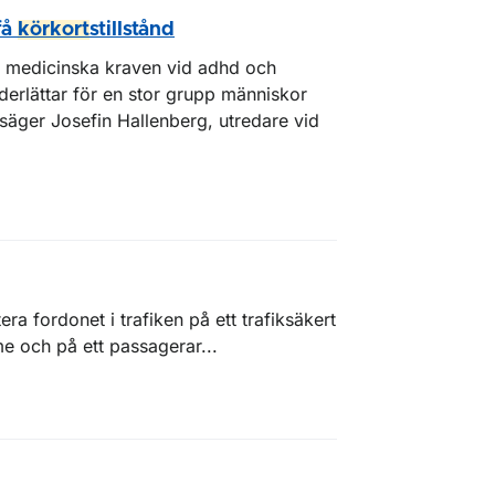
få
körkort
stillstånd
e medicinska kraven vid adhd och
derlättar för en stor grupp människor
” säger Josefin Hallenberg, utredare vid
ra fordonet i trafiken på ett trafiksäkert
 och på ett passagerar...