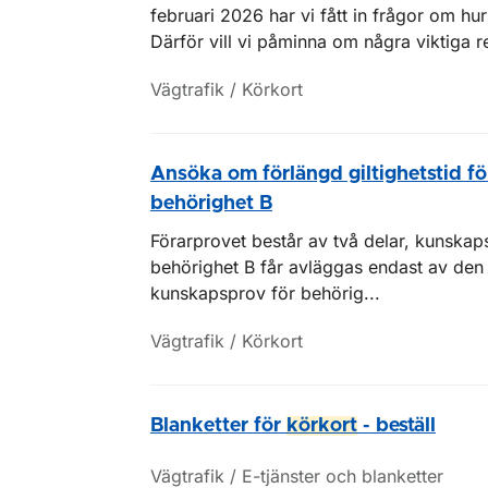
februari 2026 har vi fått in frågor om hu
Därför vill vi påminna om några viktiga r
Vägtrafik / Körkort
Ansöka om förlängd giltighetstid f
behörighet B
Förarprovet består av två delar, kunska
behörighet B får avläggas endast av den
kunskapsprov för behörig...
Vägtrafik / Körkort
Blanketter för
körkort
- beställ
Vägtrafik / E-tjänster och blanketter