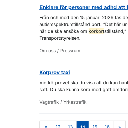
Enklare för personer med adhd att 
Från och med den 15 januari 2026 tas d
autismspektrumtillstånd bort. ”Det här un
när de ska ansöka om
körkort
stillstånd,
Transportstyrelsen.
Om oss / Pressrum
Körprov taxi
Vid körprovet ska du visa att du kan hante
sätt. Du ska kunna köra med gott omdöme
Vägtrafik / Yrkestrafik
«
12
13
15
16
»
14