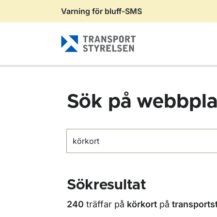
Varning för bluff-SMS
Gå till sidans innehåll
Sök på webbpla
Sök
Sökresultat
240
träffar på
körkort
på
transports