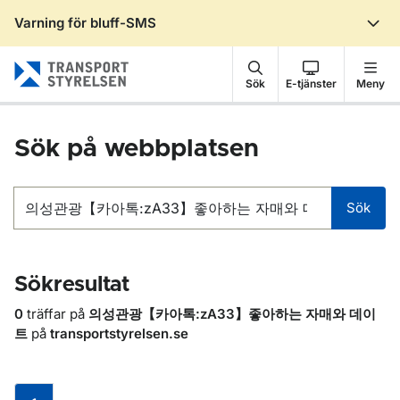
Varning för bluff-SMS
Gå till sidans innehåll
Sök
E-tjänster
Meny
Sök på webbplatsen
Sök
Sök
Sökresultat
0
träffar på
의성관광【카아톡:zA33】좋아하는 자매와 데이
트
på
transportstyrelsen.se