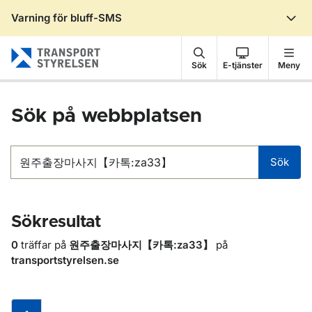
Varning för bluff-SMS
Gå till sidans innehåll
Sök
E-tjänster
Meny
Sök på webbplatsen
Sök
Sök
Sökresultat
0
träffar på
원주출장마사지【카톡:za33】
på
transportstyrelsen.se