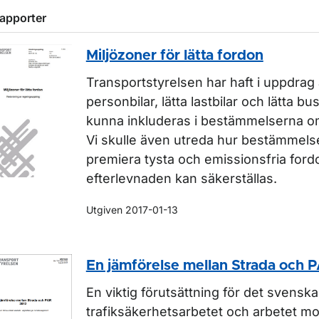
rapporter
Miljözoner för lätta fordon
Transportstyrelsen har haft i uppdrag 
personbilar, lätta lastbilar och lätta bu
ör Rapporter inom luftfart
kunna inkluderas i bestämmelserna om
Vi skulle även utreda hur bestämmels
premiera tysta och emissionsfria ford
efterlevnaden kan säkerställas.
Utgiven 2017-01-13
En jämförelse mellan Strada och 
En viktig förutsättning för det svenska
trafiksäkerhetsarbetet och arbetet mo