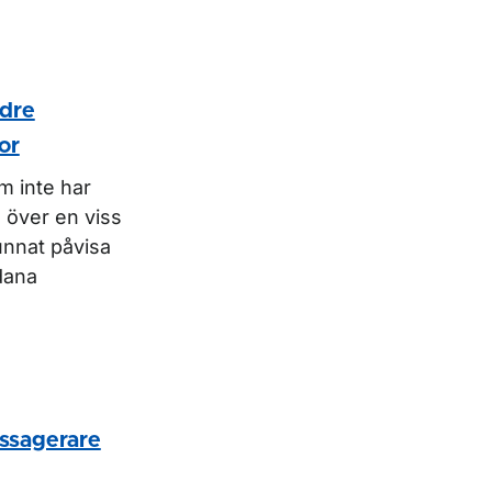
ldre
or
m inte har
e över en viss
kunnat påvisa
dana
ssagerare