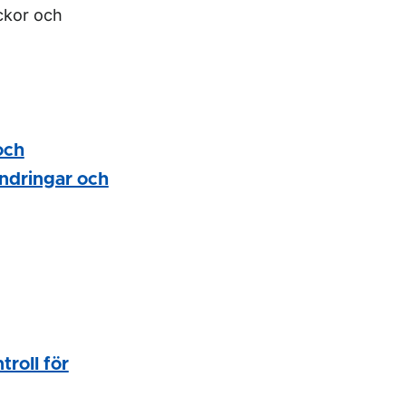
lyckor och
och
ändringar och
roll för