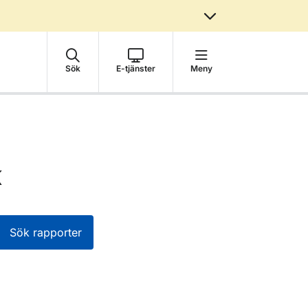
Sök
E-tjänster
Meny
k