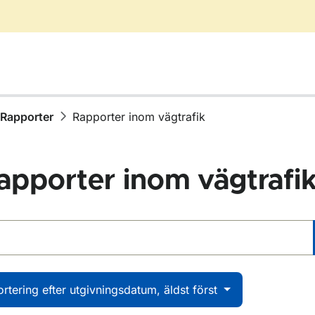
Rapporter
Rapporter inom vägtrafik
apporter inom vägtrafi
 rapporter
ör Publikationer
ör Rapporter
ortering efter utgivningsdatum, äldst först
ör Rapporter inom vägtrafik