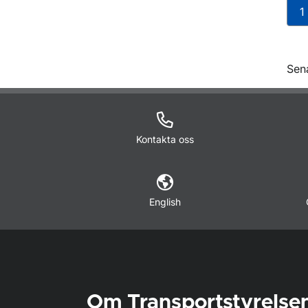
1
O
Sen
Kontakta oss
English
Om Transportstyrelse