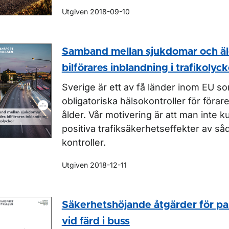
Utgiven 2018-09-10
Samband mellan sjukdomar och ä
bilförares inblandning i trafikolyck
Sverige är ett av få länder inom EU so
obligatoriska hälsokontroller för förar
ålder. Vår motivering är att man inte 
positiva trafiksäkerhetseffekter av så
kontroller.
Utgiven 2018-12-11
Säkerhetshöjande åtgärder för pa
vid färd i buss