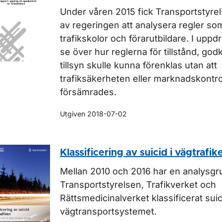
Under våren 2015 fick Transportstyre
av regeringen att analysera regler so
trafikskolor och förarutbildare. I uppdr
se över hur reglerna för tillstånd, g
tillsyn skulle kunna förenklas utan att
trafiksäkerheten eller marknadskontro
försämrades.
Utgiven 2018-07-02
Klassificering av suicid i vägtrafik
Mellan 2010 och 2016 har en analysgr
Transportstyrelsen, Trafikverket och
Rättsmedicinalverket klassificerat suic
vägtransportsystemet.