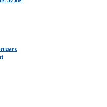
det av AM-
ertidens
et