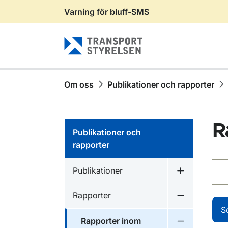
Varning för bluff-SMS
Gå till sidans innehåll
Om oss
Publikationer och rapporter
R
Publikationer och
rapporter
Sök
Publikationer inom
Publikationer
Undermeny f
Publikationer inom
Rapporter
Undermeny f
S
Publikationer inom
Rapporter inom
Undermeny f