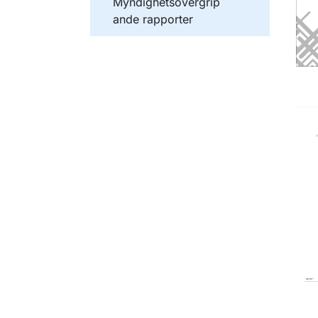
Publikationer inom
Myndighetsövergrip
ande rapporter