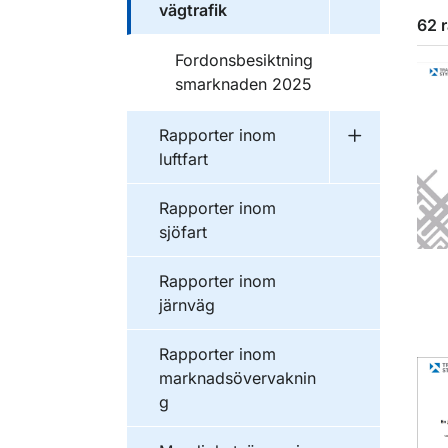
vägtrafik
62 
Publikationer inom
Fordonsbesiktning
smarknaden 2025
Publikationer inom
Rapporter inom
Undermeny f
luftfart
Publikationer inom
Rapporter inom
sjöfart
Publikationer inom
Rapporter inom
järnväg
Publikationer inom
Rapporter inom
marknadsövervaknin
g