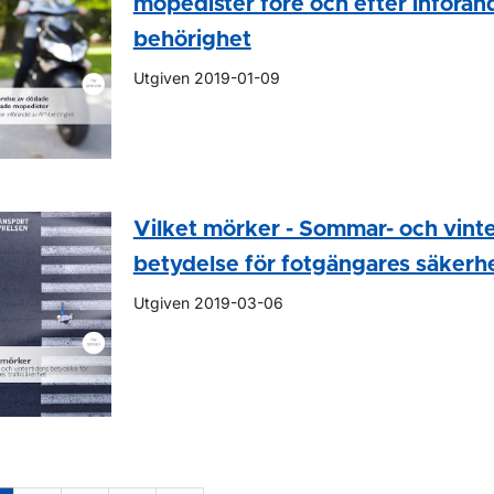
mopedister före och efter införan
behörighet
Utgiven 2019-01-09
Vilket mörker - Sommar- och vint
betydelse för fotgängares säkerh
Utgiven 2019-03-06