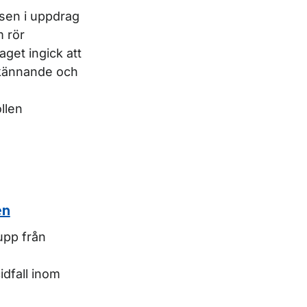
lsen i uppdrag
m rör
aget ingick att
odkännande och
llen
en
upp från
idfall inom