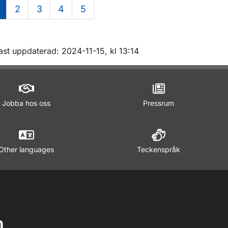
2
3
4
5
m sidan
ast uppdaterad: 2024-11-15, kl 13:14
Jobba hos oss
Pressrum
Other languages
Teckenspråk
n