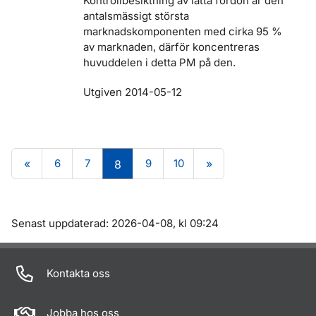
Kontrollbesiktning av lätta fordon är den
antalsmässigt största
marknadskomponenten med cirka 95 %
av marknaden, därför koncentreras
huvuddelen i detta PM på den.
Utgiven 2014-05-12
«
6
7
9
10
»
8
Om sidan
Senast uppdaterad: 2026-04-08, kl 09:24
Kontakta oss
Jobba hos oss