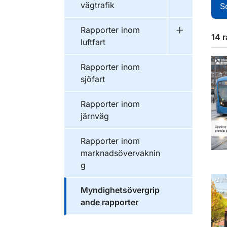
vägtrafik
S
Publikationer inom
Rapporter inom
Undermeny f
14 
luftfart
Publikationer inom
Rapporter inom
sjöfart
Publikationer inom
Rapporter inom
järnväg
Publikationer inom
Rapporter inom
marknadsövervaknin
g
Publikationer inom
Myndighetsövergrip
ande rapporter