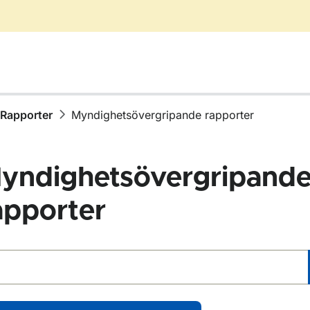
Rapporter
Myndighetsövergripande rapporter
yndighetsövergripand
apporter
ör Publikationer
 rapporter
ör Rapporter
ör Rapporter inom vägtrafik