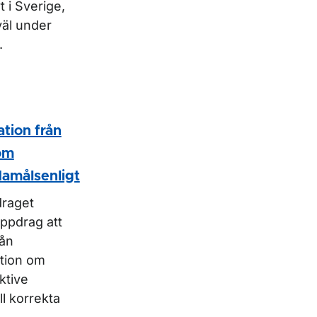
t i Sverige,
väl under
.
ation från
om
amålsenligt
raget
uppdrag att
rån
ation om
ktive
ll korrekta