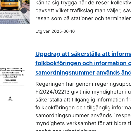
känna sig trygga när de reser kollektiv
oavsett vilket trafikslag man väljer, så
resan som på stationer och terminaler
Utgiven 2025-06-16
Uppdrag att säkerställa att inform
folkbokföringen och information 
samordningsnummer används änd
Regeringen har genom regeringsuppd
Fi2024/02213 givit nio myndigheter i 
säkerställa att tillgänglig information f
folkbokföringen och tillgänglig inform
samordningsnummer används i respe
myndighets verksamhet för att bidra ti