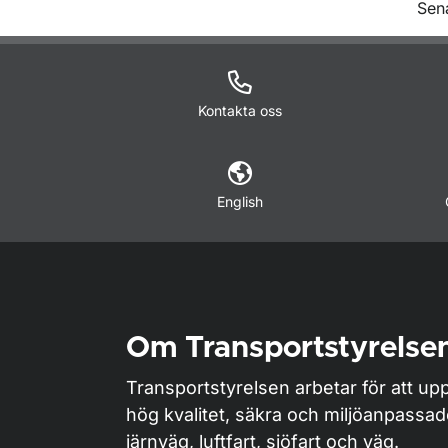
O
Sen
Kontakta oss
English
Om Transportstyrelse
Transportstyrelsen arbetar för att upp
hög kvalitet, säkra och miljöanpassa
järnväg, luftfart, sjöfart och väg.