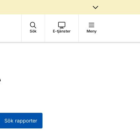
Sök
E-tjänster
Meny
e