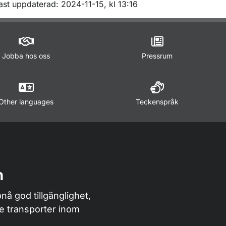
m sidan
ast uppdaterad: 2024-11-15, kl 13:16
Jobba hos oss
Pressrum
Other languages
Teckenspråk
n
nå god tillgänglighet,
de transporter inom