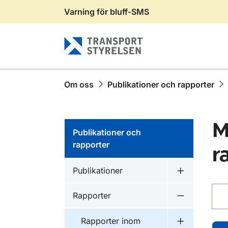
Varning för bluff-SMS
Gå till sidans innehåll
Om oss
Publikationer och rapporter
M
Publikationer och
rapporter
r
Publikationer inom
Publikationer
Undermeny f
Sök
Publikationer inom
Rapporter
Undermeny f
Publikationer inom
Rapporter inom
Undermeny f