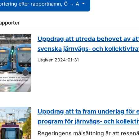
ortering efter rapportnamn, Ö → A
ör Rapporter inom luftfart
rapporter
Uppdrag att utreda behovet av att
svenska järnvägs- och kollektivtr
Utgiven 2024-01-31
Uppdrag att ta fram underlag för e
program för järnvägs- och kollekt
Regeringens målsättning är att resen