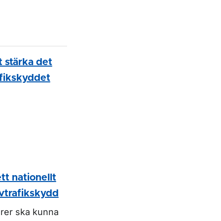
 stärka det
afikskyddet
tt nationellt
ivtrafikskydd
ärer ska kunna