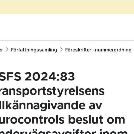
er
Författningssamling
Föreskrifter i nummerordning
SFS 2024:83
ransportstyrelsens
illkännagivande av
ör Författningssamling
urocontrols beslut om
ör Föreskrifter i nummerordning