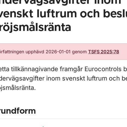
ndervägsavgifter inom
venskt luftrum och bes
röjsmålsränta
örfattningen upphävd 2026-01-01 genom
TSFS 2025:78
etta tillkännagivande framgår Eurocontrols 
dervägsavgifter inom svenskt luftrum och b
öjsmålsränta.
rundform