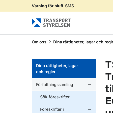
Varning för bluff-SMS
Gå till sidans innehåll
Om oss
Dina rättigheter, lagar och regl
T
Dina rättigheter, lagar
och regler
T
Författningssamling
t
Undermeny f
Sök föreskrifter
E
Föreskrifter i
Undermeny f