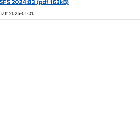
SFS 2024:83 (pdf 163kB)
kraft 2025-01-01.
m sidan