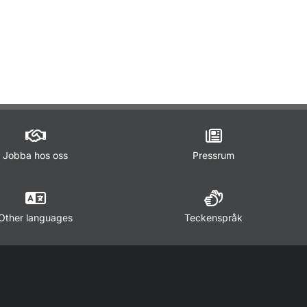
ör Lagar och regler
Jobba hos oss
Pressrum
Other languages
Teckenspråk