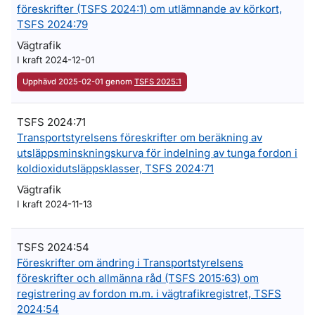
föreskrifter (TSFS 2024:1) om utlämnande av körkort,
TSFS 2024:79
Vägtrafik
I kraft 2024-12-01
Upphävd 2025-02-01 genom
TSFS 2025:1
TSFS 2024:71
Transportstyrelsens föreskrifter om beräkning av
utsläppsminskningskurva för indelning av tunga fordon i
koldioxidutsläppsklasser, TSFS 2024:71
Vägtrafik
I kraft 2024-11-13
TSFS 2024:54
Föreskrifter om ändring i Transportstyrelsens
föreskrifter och allmänna råd (TSFS 2015:63) om
registrering av fordon m.m. i vägtrafikregistret, TSFS
2024:54