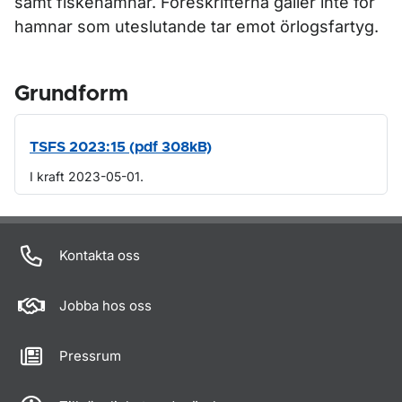
samt fiskehamnar. Föreskrifterna gäller inte för
hamnar som uteslutande tar emot örlogsfartyg.
Grundform
TSFS 2023:15 (pdf 308kB)
I kraft 2023-05-01.
Om sidan
Kontakta oss
Jobba hos oss
Pressrum