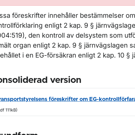
ssa föreskrifter innehåller bestämmelser o
trollförklaring enligt 2 kap. 9 § järnvägslag
04:519), den kontroll av delsystem som utfö
mält organ enligt 2 kap. 9 § järnvägslagen 
ehållet i en EG-försäkran enligt 2 kap. 10 §
nsoliderad version
ransportstyrelsens föreskrifter om EG-kontrollförfa
df 111kB)