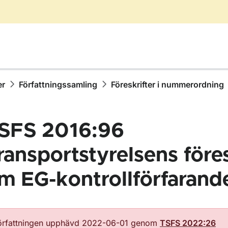
er
Författningssamling
Föreskrifter i nummerordning
SFS 2016:96
ransportstyrelsens föres
m EG-kontrollförfarand
ör Författningssamling
örfattningen upphävd 2022-06-01 genom
TSFS 2022:26
ör Föreskrifter i nummerordning