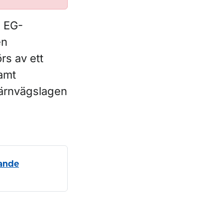
m EG-
en
rs av ett
samt
 järnvägslagen
rande