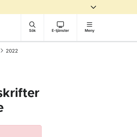
Sök
E-tjänster
Meny
2022
krifter
e