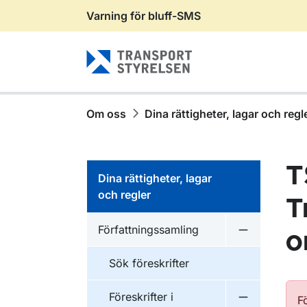
Varning för bluff-SMS
Gå till sidans innehåll
Om oss
Dina rättigheter, lagar och regl
T
Dina rättigheter, lagar
och regler
T
Författningssamling
o
Undermeny f
Sök föreskrifter
Föreskrifter i
F
Undermeny f