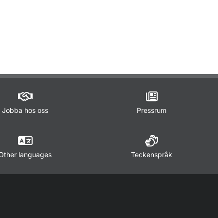
ör Lagar och regler
Jobba hos oss
Pressrum
Other languages
Teckenspråk