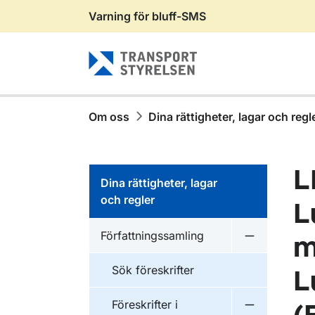
Varning för bluff-SMS
Gå till sidans innehåll
Om oss
Dina rättigheter, lagar och regl
L
Dina rättigheter, lagar
och regler
L
Författningssamling
m
Undermeny f
Sök föreskrifter
L
Föreskrifter i
Undermeny f