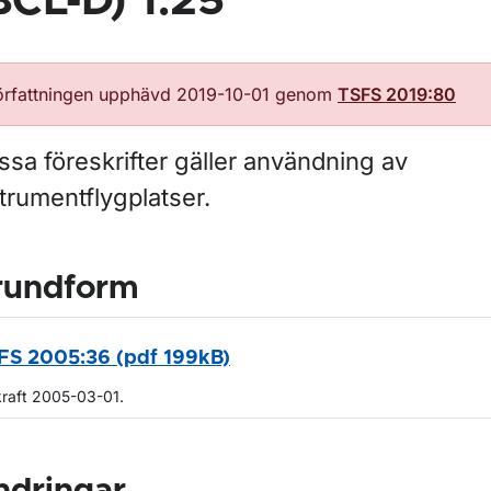
BCL-D) 1.25
örfattningen upphävd 2019-10-01 genom
TSFS 2019:80
sa föreskrifter gäller användning av
trumentflygplatser.
rundform
FS 2005:36 (pdf 199kB)
kraft 2005-03-01.