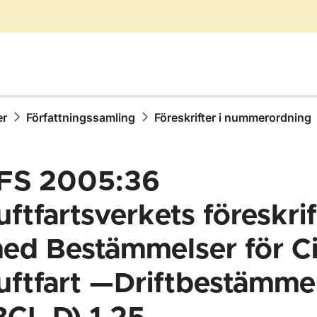
er
Författningssamling
Föreskrifter i nummerordning
FS 2005:36
uftfartsverkets föreskrif
ed Bestämmelser för Ci
ör Författningssamling
uftfart —Driftbestämme
ör Föreskrifter i nummerordning