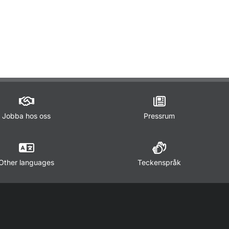
ör Lagar och regler
Jobba hos oss
Pressrum
Other languages
Teckenspråk