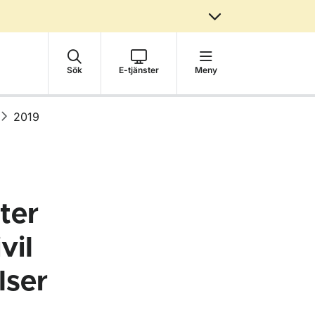
Sök
E-tjänster
Meny
2019
ter
vil
lser