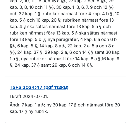
kap. 2, 10, 11, 16 och 16 a §§, 27 kap. 2 och 5 §§, 29
kap. 3, 8, 10 och 11 §§, 30 kap. 1–3, 6, 7, 9 och 12 §§
och 32 kap. 1 §, rubriker närmast före 4 kap. 4 b §, 10
kap. 5 § och 16 kap. 20 §; rubriken närmast före 13
kap. 4 § ska sättas närmast före 13 kap. 5 a § och
rubriken närmast före 13 kap. 5 § ska sättas närmast
före 13 kap. 5 b §; nya paragrafer, 4 kap. 6 a och 6 b
§§, 6 kap. 5 §, 14 kap. 8 a §, 22 kap. 2 a, 5 a och 8 a
§§, 24 kap. 37 §, 29 kap. 2 a, 6 och 14 §§ samt 30 kap.
1 a §, nya rubriker närmast före 14 kap. 8 a §,16 kap. 9
§, 24 kap. 37 § samt 29 kap. 6 och 14 §§.
TSFS 2024:47 (pdf 112kB)
I kraft 2024-07-01.
Ändr. 7 kap. 1 a §; ny 30 kap. 17 § och närmast före 30
kap. 17 § ny rubrik.