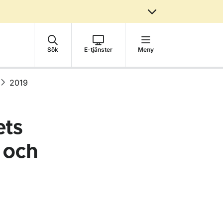
Sök
E-tjänster
Meny
2019
ets
 och