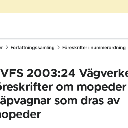
er
Författningssamling
Föreskrifter i nummerordning
VFS 2003:24 Vägverk
öreskrifter om mopeder
läpvagnar som dras av
ör Författningssamling
opeder
ör Föreskrifter i nummerordning