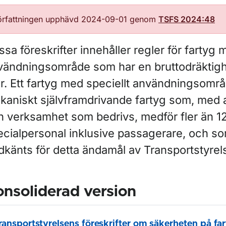
örfattningen upphävd 2024-09-01 genom
TSFS 2024:48
sa föreskrifter innehåller regler för fartyg 
vändningsområde som har en bruttodräktighe
r. Ett fartyg med speciellt användningsområ
kaniskt självframdrivande fartyg som, med 
n verksamhet som bedrivs, medför fler än 1
ecialpersonal inklusive passagerare, och s
dkänts för detta ändamål av Transportstyrel
nsoliderad version
ransportstyrelsens föreskrifter om säkerheten på fa