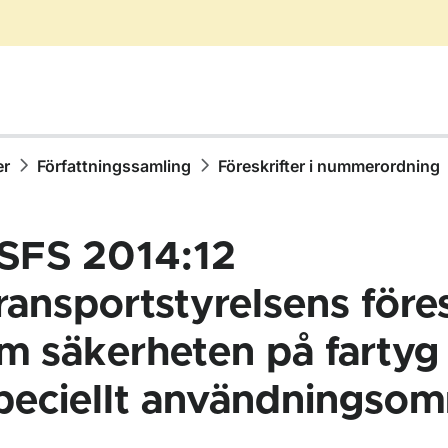
er
Författningssamling
Föreskrifter i nummerordning
SFS 2014:12
ransportstyrelsens föres
m säkerheten på farty
ör Författningssamling
peciellt användningsom
ör Föreskrifter i nummerordning