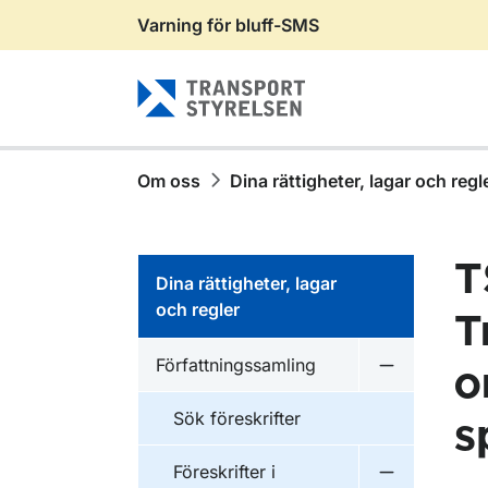
Varning för bluff-SMS
Gå till sidans innehåll
Om oss
Dina rättigheter, lagar och regl
T
Dina rättigheter, lagar
och regler
T
Författningssamling
o
Undermeny f
Sök föreskrifter
s
Föreskrifter i
Undermeny f