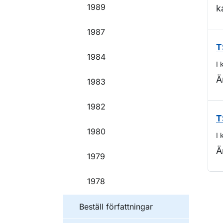
1989
k
1987
T
1984
I 
Ä
1983
1982
T
1980
I 
Ä
1979
1978
O
Beställ författningar