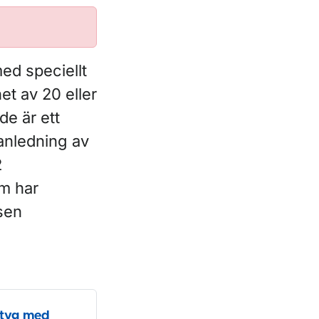
med speciellt
t av 20 eller
de är ett
anledning av
2
om har
sen
rtyg med