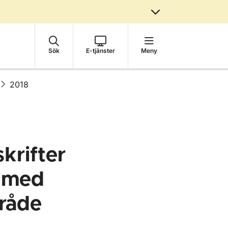
Sök
E-tjänster
Meny
2018
krifter
g med
råde