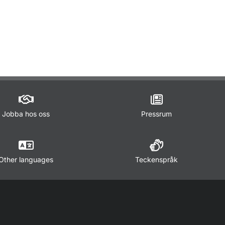
ör Lagar och regler
Jobba hos oss
Pressrum
Other languages
Teckenspråk