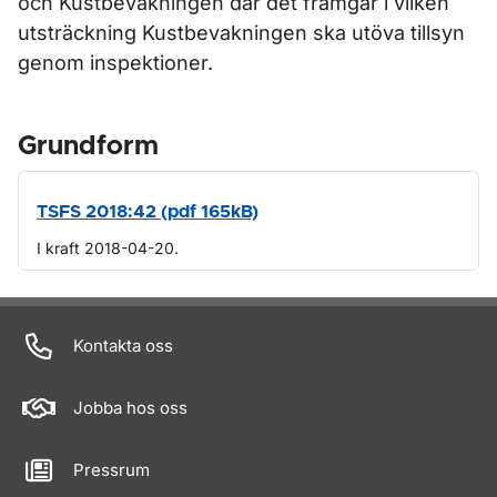
och Kustbevakningen där det framgår i vilken
utsträckning Kustbevakningen ska utöva tillsyn
genom inspektioner.
Grundform
TSFS 2018:42 (pdf 165kB)
I kraft 2018-04-20.
Om sidan
Kontakta oss
Jobba hos oss
Pressrum