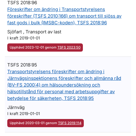
TSFS 2018:96
Föreskrifter om ändring i Transportstyrelsens
föreskrifter (TSFS 2010:166) om transport till sjöss av
fast gods i bulk (IMSBC-koden), TSFS 2018:96
Sjöfart , Transport av last
I kraft 2019-01-01
Upphävd 2023-12-01 genom
TSFS 2023:50
TSFS 2018:95
Transportstyrelsens föreskrifter om ändring i
Järnvägsinspektionens föreskrifter och allmänna råd
(BV-FS 2000:4) om hälsoundersökning och
hälsotillstånd för personal med arbetsuppgifter av
betydelse för säkerheten, TSFS 2018:95
Järnväg
I kraft 2019-01-01
Upphävd 2020-03-01 genom
TSFS 2019:114