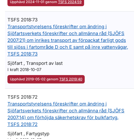
Upphävd 2024-11-01 genom
TSFS 2024:59
TSFS 2018:73
Transportstyrelsens föreskrifter om ändring i
Sjöfartsverkets föreskrifter och allmänna råd (SJÖFS
2007:21) om inrikes transport av förpackat farligt gods
till sjöss i fartområde D och E samt på inre vattenvägar,
TSFS 2018:73
Sjöfart , Transport av last
I kraft 2018-10-07
Upphävd 2019-05-02 genom
TSFS 2019:40
TSFS 2018:72
Transportstyrelsens föreskrifter om ändring i
Sjöfartsverkets föreskrifter och allmänna råd (SJÖFS
2007:14) om förhöjda säkerhetskrav för bulkfartyg,
TSFS 2018:72
Sjöfart , Fartygstyp