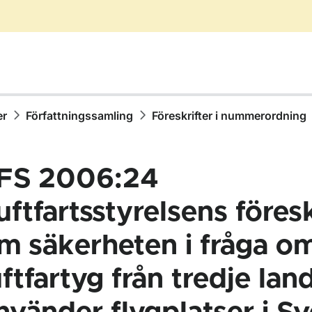
er
Författningssamling
Föreskrifter i nummerordning
FS 2006:24
uftfartsstyrelsens föresk
m säkerheten i fråga o
ör Författningssamling
uftfartyg från tredje la
ör Föreskrifter i nummerordning