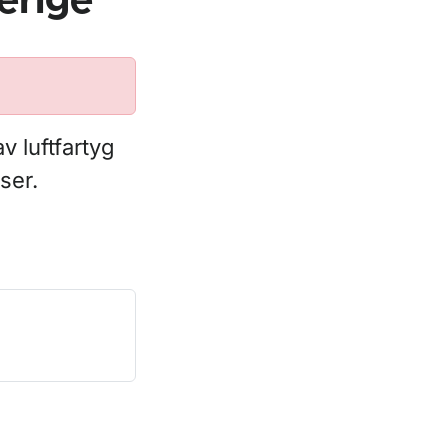
erige
v luftfartyg
ser.