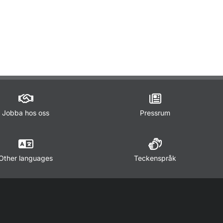
ör Lagar och regler
Jobba hos oss
Pressrum
Other languages
Teckenspråk