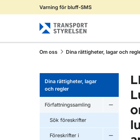
Varning för bluff-SMS
Gå till sidans innehåll
Om oss
Dina rättigheter, lagar och regl
L
Dina rättigheter, lagar
och regler
L
Författningssamling
o
Undermeny f
Sök föreskrifter
l
Föreskrifter i
Undermeny f