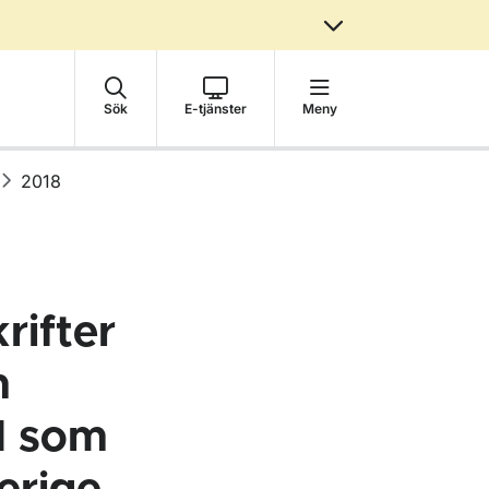
Sök
E-tjänster
Meny
2018
rifter
m
nd som